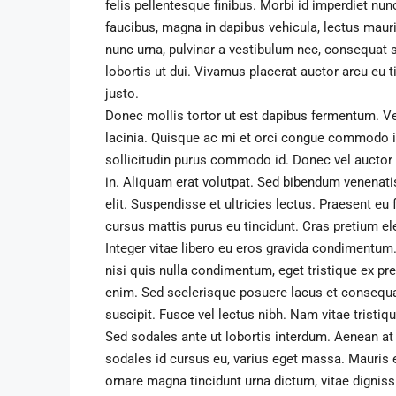
felis pellentesque finibus. Morbi id imperdiet nu
faucibus, magna in dapibus vehicula, lectus mau
nunc urna, pulvinar a vestibulum nec, consequat 
lobortis ut dui. Vivamus placerat auctor arcu eu t
justo.
Donec mollis tortor ut est dapibus fermentum. Vest
lacinia. Quisque ac mi et orci congue commodo in
sollicitudin purus commodo id. Donec vel auctor 
in. Aliquam erat volutpat. Sed bibendum venenati
elit. Suspendisse et ultricies lectus. Praesent eu
cursus mattis purus eu tincidunt. Cras pretium e
Integer vitae libero eu eros gravida condimentum
nisi quis nulla condimentum, eget tristique ex p
enim. Sed scelerisque posuere lacus et consequat
suscipit. Fusce vel lectus nibh. Nam vitae tristiqu
Sed sodales ante ut lobortis interdum. Aenean at
sodales id cursus eu, varius eget massa. Mauris ero
ornare magna tincidunt urna dictum, vitae dignis