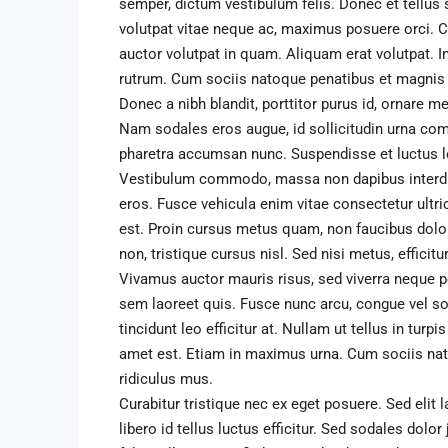
semper, dictum vestibulum felis. Donec et tellus 
volutpat vitae neque ac, maximus posuere orci. Cr
auctor volutpat in quam. Aliquam erat volutpat.
rutrum. Cum sociis natoque penatibus et magnis d
Donec a nibh blandit, porttitor purus id, ornar
Nam sodales eros augue, id sollicitudin urna co
pharetra accumsan nunc. Suspendisse et luctus l
Vestibulum commodo, massa non dapibus interdum
eros. Fusce vehicula enim vitae consectetur ultri
est. Proin cursus metus quam, non faucibus dolo
non, tristique cursus nisl. Sed nisi metus, effici
Vivamus auctor mauris risus, sed viverra neque p
sem laoreet quis. Fusce nunc arcu, congue vel soda
tincidunt leo efficitur at. Nullam ut tellus in turpi
amet est. Etiam in maximus urna. Cum sociis nat
ridiculus mus.
Curabitur tristique nec ex eget posuere. Sed elit 
libero id tellus luctus efficitur. Sed sodales dolo