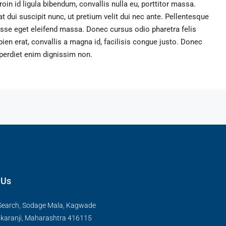
roin id ligula bibendum, convallis nulla eu, porttitor massa.
t dui suscipit nunc, ut pretium velit dui nec ante. Pellentesque
se eget eleifend massa. Donec cursus odio pharetra felis
ien erat, convallis a magna id, facilisis congue justo. Donec
mperdiet enim dignissim non.
 Us
Search, Sodage Mala, Kagwade
lkaranji, Maharashtra 416115