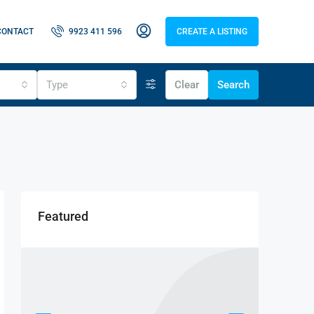
CONTACT
9923 411 596
CREATE A LISTING
Type
Clear
Search
Featured