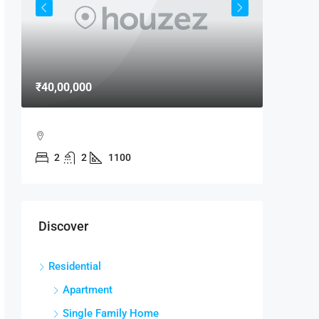
₹40,00,000
₹15,000
MAXX B
2
2
1100
MAXX B
MANDIR
2
RESIDENTI
Discover
Residential
Apartment
Single Family Home