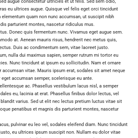
sed augue consectetur ultricies et ut felis. Sed sem odio,
as eu ultrices augue. Quisque vel felis eget orci tincidunt
 In elementum quam non nunc accumsan, ut suscipit nibh
is parturient montes, nascetur ridiculus mus.
e metus. Donec quis fermentum nunc. Vivamus eget augue sem.
mmodo at. Aenean mauris risus, hendrerit nec metus quis,
ectus. Duis ac condimentum sem, vitae laoreet justo.
, nulla dui maximus sapien, semper rutrum mi tortor eu
cies. Nunc tincidunt at ipsum eu sollicitudin. Nam et ornare
r accumsan vitae. Mauris ipsum erat, sodales sit amet neque
tur eget accumsan semper, scelerisque eu ante.
ellentesque ac. Phasellus vestibulum lacus nisl, a semper
les eu, lacinia at erat. Phasellus finibus dolor lectus, vel
s blandit varius. Sed ut elit nec lectus pretium luctus vitae sit
oque penatibus et magnis dis parturient montes, nascetur
lacus, pulvinar eu leo vel, sodales eleifend diam. Nunc tincidunt
r justo, eu ultrices ipsum suscipit non. Nullam eu dolor vitae