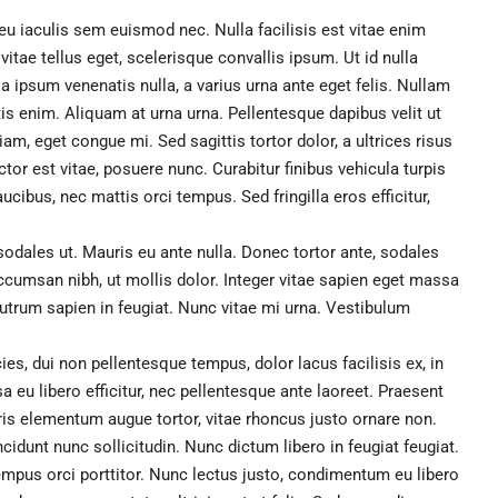
eu iaculis sem euismod nec. Nulla facilisis est vitae enim
vitae tellus eget, scelerisque convallis ipsum. Ut id nulla
la ipsum venenatis nulla, a varius urna ante eget felis. Nullam
tis enim. Aliquam at urna urna. Pellentesque dapibus velit ut
m, eget congue mi. Sed sagittis tortor dolor, a ultrices risus
SALE
or est vitae, posuere nunc. Curabitur finibus vehicula turpis
ibus, nec mattis orci tempus. Sed fringilla eros efficitur,
2/3 BHK
odales ut. Mauris eu ante nulla. Donec tortor ante, sodales
eles, CA 90043, USA
ICHALKARANJI
ccumsan nibh, ut mollis dolor. Integer vitae sapien eget massa
932
sqft
utrum sapien in feugiat. Nunc vitae mi urna. Vestibulum
icies, dui non pellentesque tempus, dolor lacus facilisis ex, in
eu libero efficitur, nec pellentesque ante laoreet. Praesent
uris elementum augue tortor, vitae rhoncus justo ornare non.
cidunt nunc sollicitudin. Nunc dictum libero in feugiat feugiat.
empus orci porttitor. Nunc lectus justo, condimentum eu libero