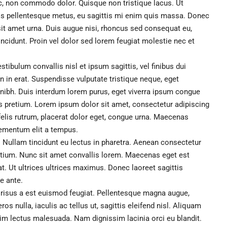
nc, non commodo dolor. Quisque non tristique lacus. Ut
ris pellentesque metus, eu sagittis mi enim quis massa. Donec
sit amet urna. Duis augue nisi, rhoncus sed consequat eu,
incidunt. Proin vel dolor sed lorem feugiat molestie nec et
ibulum convallis nisl et ipsum sagittis, vel finibus dui
 in erat. Suspendisse vulputate tristique neque, eget
nibh. Duis interdum lorem purus, eget viverra ipsum congue
s pretium. Lorem ipsum dolor sit amet, consectetur adipiscing
 felis rutrum, placerat dolor eget, congue urna. Maecenas
lementum elit a tempus.
. Nullam tincidunt eu lectus in pharetra. Aenean consectetur
retium. Nunc sit amet convallis lorem. Maecenas eget est
. Ut ultrices ultrices maximus. Donec laoreet sagittis
e ante.
 risus a est euismod feugiat. Pellentesque magna augue,
s nulla, iaculis ac tellus ut, sagittis eleifend nisl. Aliquam
sim lectus malesuada. Nam dignissim lacinia orci eu blandit.