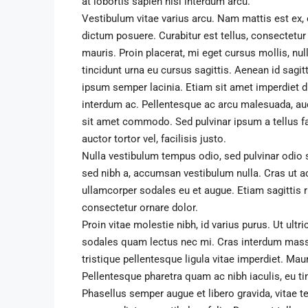
at lobortis sapien nisl interdum arcu.
Vestibulum vitae varius arcu. Nam mattis est ex, 
dictum posuere. Curabitur est tellus, consectetur 
mauris. Proin placerat, mi eget cursus mollis, nul
tincidunt urna eu cursus sagittis. Aenean id sagit
ipsum semper lacinia. Etiam sit amet imperdiet dia
₹1,900
/mo
interdum ac. Pellentesque ac arcu malesuada, auct
sit amet commodo. Sed pulvinar ipsum a tellus fauc
Modern Office Space
auctor tortor vel, facilisis justo.
Nulla vestibulum tempus odio, sed pulvinar odio s
2208 Southwest Dr, Los Ang
sed nibh a, accumsan vestibulum nulla. Cras ut a
1900
Sq Ft
OFFICE
ullamcorper sodales eu et augue. Etiam sagittis r
consectetur ornare dolor.
Proin vitae molestie nibh, id varius purus. Ut ultr
sodales quam lectus nec mi. Cras interdum massa 
tristique pellentesque ligula vitae imperdiet. Ma
Pellentesque pharetra quam ac nibh iaculis, eu tin
Phasellus semper augue et libero gravida, vitae t